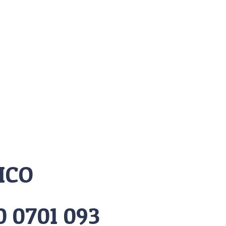
FICO
 0701 093